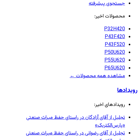
جستجوی پیشرفته
محصولات اخیر:
P32H420
P43F420
P43F520
P50U620
P55U620
P65U620
مشاهده همه محصولات ←
رویدادها
رویدادهای اخیر:
تجلیل از آقای آزادگان در راستای حفظ میراث صنعتی
«پارس‌الکتریک»
تجلیل از آقای رضوانی در راستای حفظ میراث صنعتی