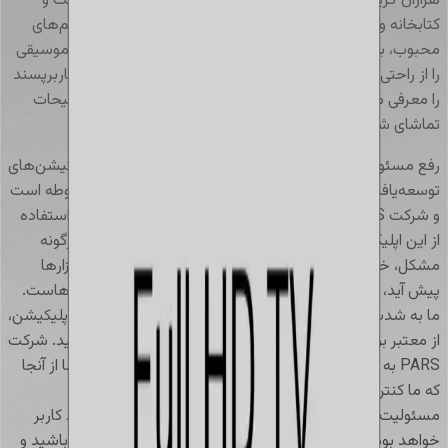
هزاران گزینه محتوای صوتی و ویدیویی دسترسی خواهید داشت و
کتابخانه وسیعی از سرگرمی‌ها در اختیار شما قرار می‌گیرد. فیلم‌های
محبوب، برنامه‌های تلویزیونی پرطرفدار و مجموعه متنوعی از موسیقی
را از راحتی خانه‌تان تماشا کنید. علاوه براین، یک رابط کاربری کاربرپسند
را معرفی می‌کند که کشف محتوای جدید و سفارشی‌سازی ترجیحات
تماشای شما را آسان‌تر می‌سازد.
رفع مسئولیت
:
لطفاً توجه داشته باشید که اجرای صحیح اپلیکیشن‌های
توسعه‌یافته توسط شخص ثالث تنها بر عهده شرکت‌های مربوطه است
و شرکت PARS هیچ‌گونه مسئولیتی در قبال عواقب ناشی از استفاده
از این اپلیکیشن‌ها نخواهد داشت. این بدین معناست که هرگونه
مشکل، خطا یا نقصی که ممکن است در استفاده از این نرم‌افزارها
پیش آید، به عهده خود کاربر و توسعه‌دهندگان آن اپلیکیشن‌هاست.
ما به شدت توصیه می‌کنیم که قبل از نصب یا استفاده از هر اپلیکیشن،
از معتبر بودن منابع و توسعه‌دهندگان آن اطمینان حاصل کنید. شرکت
PARS به حفظ کیفیت و امنیت خدمات خود متعهد است، اما از آنجا
که ما کنترل مستقیمی بر اپلیکیشن‌های شخص ثالث نداریم،
مسئولیت هرگونه آسیب یا خسارت ناشی از آنها به عهده خود کاربر
خواهد بود. لطفاً هنگام استفاده از این اپلیکیشن‌ها هوشیار باشید و