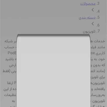
محصولات
دسته بندی
تلویزیون
خدمات هوشمند
:
برای دسترسی به خدمات هوشمند مبتنی بر شبکه
مانند فیلم‌ها، موسیقی و ویژگی‌های مختلف دیگر، داشتن یک حساب
کاربری PodBox الزامی است. برای ایجاد یا ورود به حساب PodBox
خود، به یک تلفن همراه نیاز خواهید داشت. لطفاً توجه داشته باشید
که بدون ورود به حساب کاربری، تنها می‌توانید دستگاه‌های خارجی
(مانند اتصال از طریق HDMI) را متصل کنید و به تلویزیون‌ زمینی (فقط
برای تلویزیون‌های دارای تیونر) دسترسی داشته باشید. تمام
تلویزیون‌های PARS سری 620 و 520 اکنون به لانچر PodBox ارتقا
یافته‌اند و تجربه تماشای شما را بهبود بخشیده‌اند. برای استفاده از این
به‌روزرسانی هیجان‌انگیز، کافی است به بخش به‌روزرسانی در تنظیمات
تلویزیون خود بروید و مراحل نصب را دنبال کنید. با این لانچر، به