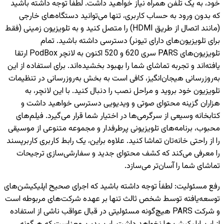
خود، به یک تلفن همراه نیاز خواهید داشت. لطفاً توجه داشته باشید
که بدون ورود به حساب کاربری، تنها می‌توانید دستگاه‌های خارجی
(مانند اتصال از طریق HDMI) را متصل کنید و به تلویزیون‌ زمینی (فقط
برای تلویزیون‌های دارای تیونر) دسترسی داشته باشید. تمام
تلویزیون‌های PARS سری 620 و 520 اکنون به لانچر PodBox ارتقا
یافته‌اند و تجربه تماشای شما را بهبود بخشیده‌اند. برای استفاده از این
به‌روزرسانی هیجان‌انگیز، کافی است به بخش به‌روزرسانی در تنظیمات
تلویزیون خود بروید و مراحل نصب را دنبال کنید. با این لانچر، به
هزاران گزینه محتوای صوتی و ویدیویی دسترسی خواهید داشت و
کتابخانه وسیعی از سرگرمی‌ها در اختیار شما قرار می‌گیرد. فیلم‌های
محبوب، برنامه‌های تلویزیونی پرطرفدار و مجموعه متنوعی از موسیقی
را از راحتی خانه‌تان تماشا کنید. علاوه براین، یک رابط کاربری کاربرپسند
را معرفی می‌کند که کشف محتوای جدید و سفارشی‌سازی ترجیحات
تماشای شما را آسان‌تر می‌سازد.
رفع مسئولیت
:
لطفاً توجه داشته باشید که اجرای صحیح اپلیکیشن‌های
توسعه‌یافته توسط شخص ثالث تنها بر عهده شرکت‌های مربوطه است
و شرکت PARS هیچ‌گونه مسئولیتی در قبال عواقب ناشی از استفاده