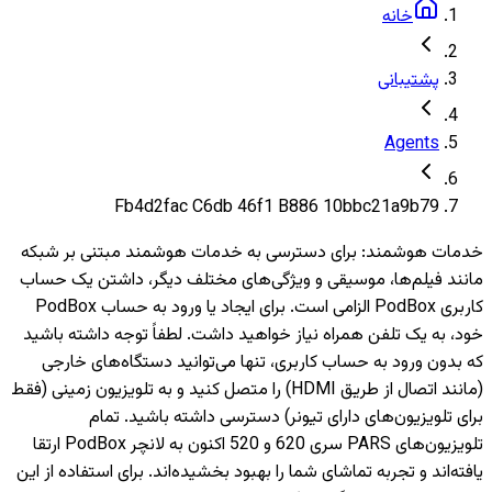
خانه
پشتیبانی
Agents
Fb4d2fac C6db 46f1 B886 10bbc21a9b79
خدمات هوشمند
:
برای دسترسی به خدمات هوشمند مبتنی بر شبکه
مانند فیلم‌ها، موسیقی و ویژگی‌های مختلف دیگر، داشتن یک حساب
کاربری PodBox الزامی است. برای ایجاد یا ورود به حساب PodBox
خود، به یک تلفن همراه نیاز خواهید داشت. لطفاً توجه داشته باشید
که بدون ورود به حساب کاربری، تنها می‌توانید دستگاه‌های خارجی
(مانند اتصال از طریق HDMI) را متصل کنید و به تلویزیون‌ زمینی (فقط
برای تلویزیون‌های دارای تیونر) دسترسی داشته باشید. تمام
تلویزیون‌های PARS سری 620 و 520 اکنون به لانچر PodBox ارتقا
یافته‌اند و تجربه تماشای شما را بهبود بخشیده‌اند. برای استفاده از این