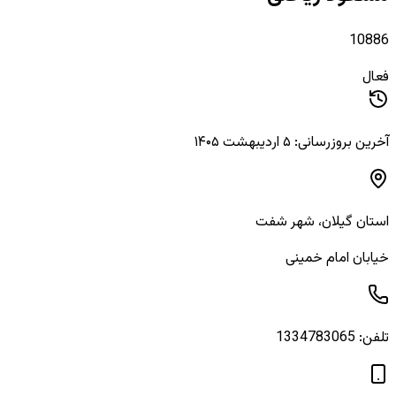
10886
فعال
آخرین بروزرسانی: ۵ اردیبهشت ۱۴۰۵
استان
گیلان
، شهر
شفت
خیابان امام خمینی
تلفن:
1334783065