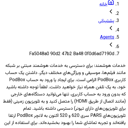
خانه
پشتیبانی
Agents
Fa5048a0 90d2 47b2 Ba48 0f0d6ad7190d
خدمات هوشمند
:
برای دسترسی به خدمات هوشمند مبتنی بر شبکه
مانند فیلم‌ها، موسیقی و ویژگی‌های مختلف دیگر، داشتن یک حساب
کاربری PodBox الزامی است. برای ایجاد یا ورود به حساب PodBox
خود، به یک تلفن همراه نیاز خواهید داشت. لطفاً توجه داشته باشید
که بدون ورود به حساب کاربری، تنها می‌توانید دستگاه‌های خارجی
(مانند اتصال از طریق HDMI) را متصل کنید و به تلویزیون‌ زمینی (فقط
برای تلویزیون‌های دارای تیونر) دسترسی داشته باشید. تمام
تلویزیون‌های PARS سری 620 و 520 اکنون به لانچر PodBox ارتقا
یافته‌اند و تجربه تماشای شما را بهبود بخشیده‌اند. برای استفاده از این