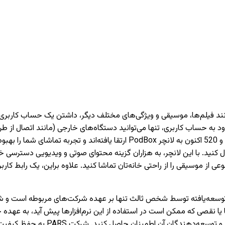
دارای تیونر) دسترسی داشته باشید. تمام تلویزیون‌های PARS سری 620 و 520 اکنون 
 کنید. با این لانچر، به هزاران گزینه محتوای صوتی و ویدیویی دسترسی خو
وعی از موسیقی را از راحتی خانه‌تان تماشا کنید. علاوه براین، یک رابط 
نقصی که ممکن است در استفاده از این نرم‌افزارها پیش آید، به عهده 
می‌کنیم که قبل از نصب یا استفاده از