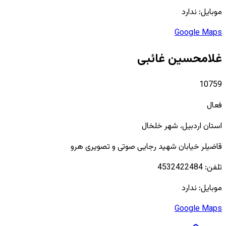
موبایل:
ندارد
Google Maps
غلامحسین غائبی
10759
فعال
استان
اردبیل
، شهر
خلخال
قاضیلر خیابان شهید رجایی صوتی و تصویری هرو
تلفن:
4532422484
موبایل:
ندارد
Google Maps