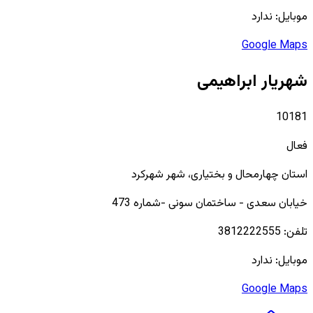
موبایل:
ندارد
Google Maps
شهریار ابراهیمی
10181
فعال
استان
چهارمحال و بختیاری
، شهر
شهرکرد
خیابان سعدی - ساختمان سونی -شماره 473
تلفن:
3812222555
موبایل:
ندارد
Google Maps