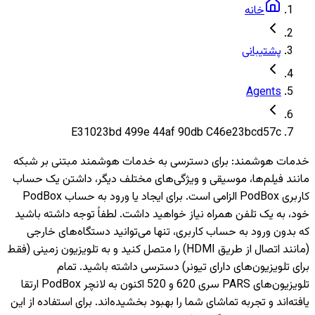
خانه
پشتیبانی
Agents
E31023bd 499e 44af 90db C46e23bcd57c
خدمات هوشمند
:
برای دسترسی به خدمات هوشمند مبتنی بر شبکه
مانند فیلم‌ها، موسیقی و ویژگی‌های مختلف دیگر، داشتن یک حساب
کاربری PodBox الزامی است. برای ایجاد یا ورود به حساب PodBox
خود، به یک تلفن همراه نیاز خواهید داشت. لطفاً توجه داشته باشید
که بدون ورود به حساب کاربری، تنها می‌توانید دستگاه‌های خارجی
(مانند اتصال از طریق HDMI) را متصل کنید و به تلویزیون‌ زمینی (فقط
برای تلویزیون‌های دارای تیونر) دسترسی داشته باشید. تمام
تلویزیون‌های PARS سری 620 و 520 اکنون به لانچر PodBox ارتقا
یافته‌اند و تجربه تماشای شما را بهبود بخشیده‌اند. برای استفاده از این