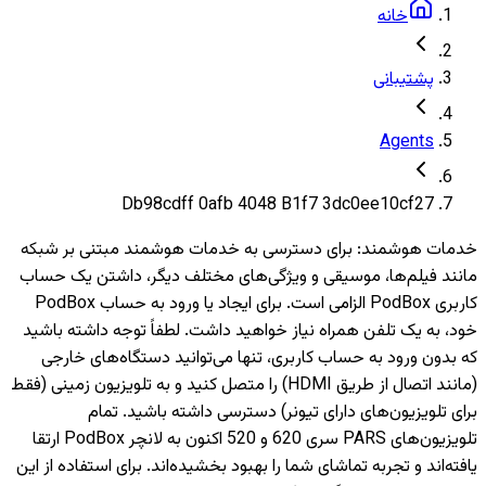
خانه
پشتیبانی
Agents
Db98cdff 0afb 4048 B1f7 3dc0ee10cf27
خدمات هوشمند
:
برای دسترسی به خدمات هوشمند مبتنی بر شبکه
مانند فیلم‌ها، موسیقی و ویژگی‌های مختلف دیگر، داشتن یک حساب
کاربری PodBox الزامی است. برای ایجاد یا ورود به حساب PodBox
خود، به یک تلفن همراه نیاز خواهید داشت. لطفاً توجه داشته باشید
که بدون ورود به حساب کاربری، تنها می‌توانید دستگاه‌های خارجی
(مانند اتصال از طریق HDMI) را متصل کنید و به تلویزیون‌ زمینی (فقط
برای تلویزیون‌های دارای تیونر) دسترسی داشته باشید. تمام
تلویزیون‌های PARS سری 620 و 520 اکنون به لانچر PodBox ارتقا
یافته‌اند و تجربه تماشای شما را بهبود بخشیده‌اند. برای استفاده از این