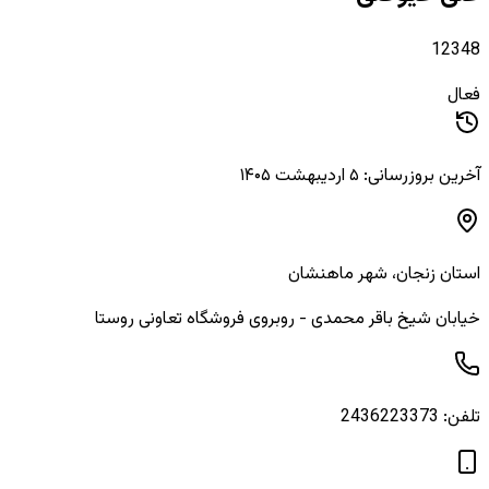
12348
فعال
آخرین بروزرسانی: ۵ اردیبهشت ۱۴۰۵
استان
زنجان
، شهر
ماهنشان
خیابان شیخ باقر محمدی - روبروی فروشگاه تعاونی روستا
تلفن:
2436223373