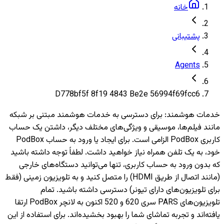
خانه
پشتیبانی
Agents
D778bf5f 8f19 4843 Be2e 56994f69fcc6
خدمات هوشمند
:
برای دسترسی به خدمات هوشمند مبتنی بر شبکه
مانند فیلم‌ها، موسیقی و ویژگی‌های مختلف دیگر، داشتن یک حساب
کاربری PodBox الزامی است. برای ایجاد یا ورود به حساب PodBox
خود، به یک تلفن همراه نیاز خواهید داشت. لطفاً توجه داشته باشید
که بدون ورود به حساب کاربری، تنها می‌توانید دستگاه‌های خارجی
(مانند اتصال از طریق HDMI) را متصل کنید و به تلویزیون‌ زمینی (فقط
برای تلویزیون‌های دارای تیونر) دسترسی داشته باشید. تمام
تلویزیون‌های PARS سری 620 و 520 اکنون به لانچر PodBox ارتقا
یافته‌اند و تجربه تماشای شما را بهبود بخشیده‌اند. برای استفاده از این