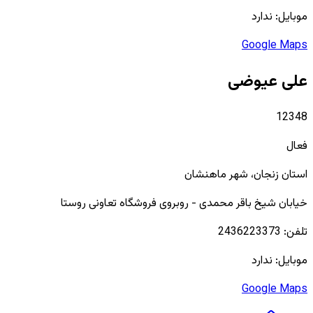
موبایل:
ندارد
Google Maps
علی عیوضی
12348
فعال
استان
زنجان
، شهر
ماهنشان
خیابان شیخ باقر محمدی - روبروی فروشگاه تعاونی روستا
تلفن:
2436223373
موبایل:
ندارد
Google Maps