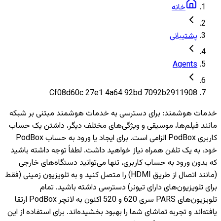
خانه
پشتیبانی
Agents
Cf08d60c 27e1 4a64 92bd 7092b2911908
خدمات هوشمند
:
برای دسترسی به خدمات هوشمند مبتنی بر شبکه
مانند فیلم‌ها، موسیقی و ویژگی‌های مختلف دیگر، داشتن یک حساب
کاربری PodBox الزامی است. برای ایجاد یا ورود به حساب PodBox
خود، به یک تلفن همراه نیاز خواهید داشت. لطفاً توجه داشته باشید
که بدون ورود به حساب کاربری، تنها می‌توانید دستگاه‌های خارجی
(مانند اتصال از طریق HDMI) را متصل کنید و به تلویزیون‌ زمینی (فقط
برای تلویزیون‌های دارای تیونر) دسترسی داشته باشید. تمام
تلویزیون‌های PARS سری 620 و 520 اکنون به لانچر PodBox ارتقا
یافته‌اند و تجربه تماشای شما را بهبود بخشیده‌اند. برای استفاده از این