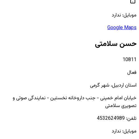
موبایل:
ندارد
Google Maps
حسن سلامتی
10811
فعال
استان
اردبیل
، شهر
گرمی
خیابان امام خمینی - جنب داروخانه نخستین - نمایندگی صوتی و
تصویری سلامتی
تلفن:
4532624989
موبایل:
ندارد