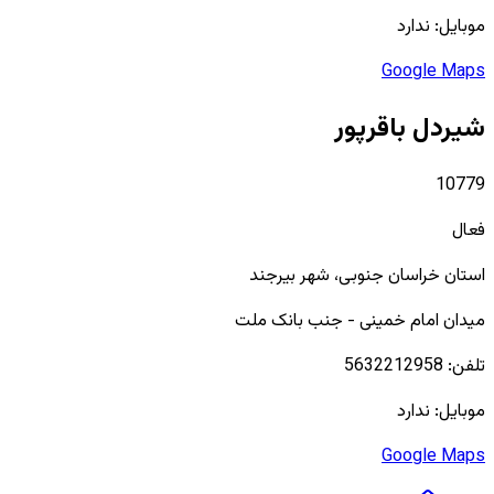
موبایل:
ندارد
Google Maps
شیردل باقرپور
10779
فعال
استان
خراسان جنوبی
، شهر
بیرجند
میدان امام خمینی - جنب بانک ملت
تلفن:
5632212958
موبایل:
ندارد
Google Maps