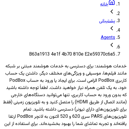
خانه
پشتیبانی
Agents
B63a1913 4e1f 4b70 810e E2e59370c6a5
خدمات هوشمند
:
برای دسترسی به خدمات هوشمند مبتنی بر شبکه
مانند فیلم‌ها، موسیقی و ویژگی‌های مختلف دیگر، داشتن یک حساب
کاربری PodBox الزامی است. برای ایجاد یا ورود به حساب PodBox
خود، به یک تلفن همراه نیاز خواهید داشت. لطفاً توجه داشته باشید
که بدون ورود به حساب کاربری، تنها می‌توانید دستگاه‌های خارجی
(مانند اتصال از طریق HDMI) را متصل کنید و به تلویزیون‌ زمینی (فقط
برای تلویزیون‌های دارای تیونر) دسترسی داشته باشید. تمام
تلویزیون‌های PARS سری 620 و 520 اکنون به لانچر PodBox ارتقا
یافته‌اند و تجربه تماشای شما را بهبود بخشیده‌اند. برای استفاده از این