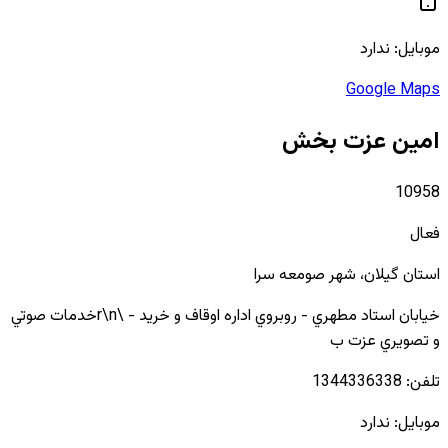
موبایل:
ندارد
Google Maps
امین عزت بخش
10958
فعال
استان
گیلان
، شهر
صومعه سرا
خيابان استاد مطهري - روبروي اداره اوقاف و خريد - \r\nخدمات صوتي
و تصويري عزت ب
تلفن:
1344336338
موبایل:
ندارد