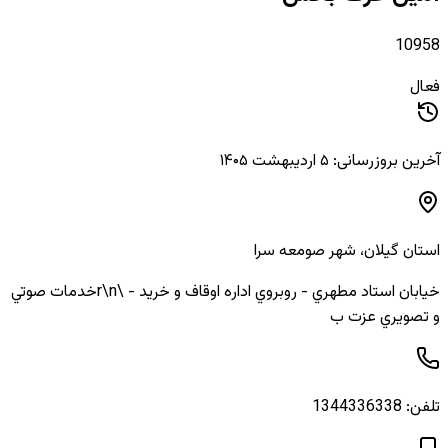
10958
فعال
آخرین بروزرسانی: ۵ اردیبهشت ۱۴۰۵
استان
گیلان
، شهر
صومعه سرا
خيابان استاد مطهري - روبروي اداره اوقاف و خريد - \r\nخدمات صوتي
و تصويري عزت ب
تلفن:
1344336338