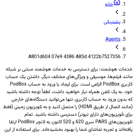
خانه
پشتیبانی
Agents
A801d604 07e9 4386 A85d 4122b7527356
خدمات هوشمند
:
برای دسترسی به خدمات هوشمند مبتنی بر شبکه
مانند فیلم‌ها، موسیقی و ویژگی‌های مختلف دیگر، داشتن یک حساب
کاربری PodBox الزامی است. برای ایجاد یا ورود به حساب PodBox
خود، به یک تلفن همراه نیاز خواهید داشت. لطفاً توجه داشته باشید
که بدون ورود به حساب کاربری، تنها می‌توانید دستگاه‌های خارجی
(مانند اتصال از طریق HDMI) را متصل کنید و به تلویزیون‌ زمینی (فقط
برای تلویزیون‌های دارای تیونر) دسترسی داشته باشید. تمام
تلویزیون‌های PARS سری 620 و 520 اکنون به لانچر PodBox ارتقا
یافته‌اند و تجربه تماشای شما را بهبود بخشیده‌اند. برای استفاده از این