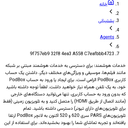
خانه
پشتیبانی
Agents
9f757eb9 32f8 4ea3 A558 C7eafbbb4723
خدمات هوشمند
:
برای دسترسی به خدمات هوشمند مبتنی بر شبکه
مانند فیلم‌ها، موسیقی و ویژگی‌های مختلف دیگر، داشتن یک حساب
کاربری PodBox الزامی است. برای ایجاد یا ورود به حساب PodBox
خود، به یک تلفن همراه نیاز خواهید داشت. لطفاً توجه داشته باشید
که بدون ورود به حساب کاربری، تنها می‌توانید دستگاه‌های خارجی
(مانند اتصال از طریق HDMI) را متصل کنید و به تلویزیون‌ زمینی (فقط
برای تلویزیون‌های دارای تیونر) دسترسی داشته باشید. تمام
تلویزیون‌های PARS سری 620 و 520 اکنون به لانچر PodBox ارتقا
یافته‌اند و تجربه تماشای شما را بهبود بخشیده‌اند. برای استفاده از این