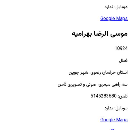
موبایل:
ندارد
Google Maps
موسی الرضا بهرامیه
10924
فعال
استان
خراسان رضوی
، شهر
جوین
سه راهی میمری، صوتی و تصویری ثامن
تلفن:
5145283680
موبایل:
ندارد
Google Maps