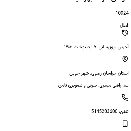
10924
فعال
آخرین بروزرسانی: ۵ اردیبهشت ۱۴۰۵
استان
خراسان رضوی
، شهر
جوین
سه راهی میمری، صوتی و تصویری ثامن
تلفن:
5145283680