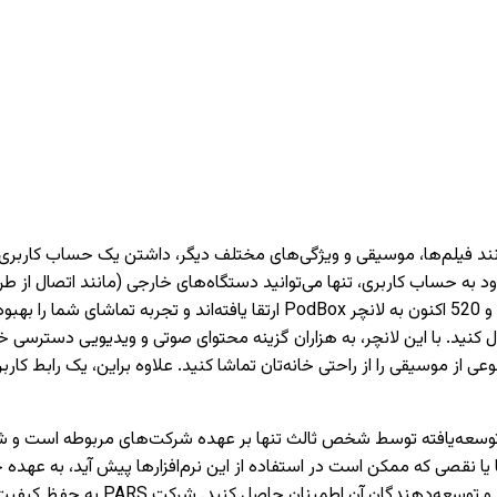
دارای تیونر) دسترسی داشته باشید. تمام تلویزیون‌های PARS سری 620 و 520 اکنون 
 کنید. با این لانچر، به هزاران گزینه محتوای صوتی و ویدیویی دسترسی خو
وعی از موسیقی را از راحتی خانه‌تان تماشا کنید. علاوه براین، یک رابط 
نقصی که ممکن است در استفاده از این نرم‌افزارها پیش آید، به عهده 
می‌کنیم که قبل از نصب یا استفاده از