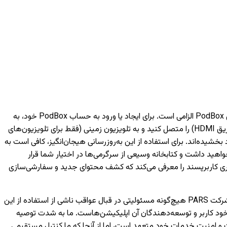
برای دسترسی به خدمات هوشمند مبتنی بر شبکه مانند فیلم‌ها، موسیقی و ویژگی‌های مختلف دیگر، داشتن یک حساب کاربری PodBox الزامی است. برای ایجاد یا ورود به حساب PodBox خود، به
یک تلفن همراه نیاز خواهید داشت. لطفاً توجه داشته باشید که بدون ورود به حساب کاربری، تنها می‌توانید دستگاه‌های خارجی (مانند اتصال از طریق HDMI) را متصل کنید و به تلویزیون‌ زمینی (فقط برای تلویزیون‌های
به لانچر PodBox ارتقا یافته‌اند و تجربه تماشای شما را بهبود بخشیده‌اند. برای استفاده از این به‌روزرسانی هیجان‌انگیز، کافی است به
اهید داشت و کتابخانه وسیعی از سرگرمی‌ها در اختیار شما قرار
کاربری کاربرپسند را معرفی می‌کند که کشف محتوای جدید و سفارشی‌سازی
لطفاً توجه داشته باشید که اجرای صحیح اپلیکیشن‌های توسعه‌یافته توسط شخص ثالث تنها بر عهده شرکت‌های مربوطه است و شرکت PARS هیچ‌گونه مسئولیتی در قبال عواقب ناشی از استفاده از این
خود کاربر و توسعه‌دهندگان آن اپلیکیشن‌هاست. ما به شدت توصیه
 هر اپلیکیشن، از معتبر بودن منابع و توسعه‌دهندگان آن اطمینان حاصل کنید. شرکت PARS به حفظ کیفیت و امنیت خدمات خود متعهد است، اما از آنجا که ما کنترل مستقیمی