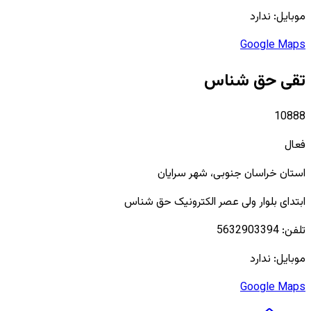
موبایل:
ندارد
Google Maps
تقی حق شناس
10888
فعال
استان
خراسان جنوبی
، شهر
سرایان
ابتدای بلوار ولی عصر الکترونیک حق شناس
تلفن:
5632903394
موبایل:
ندارد
Google Maps