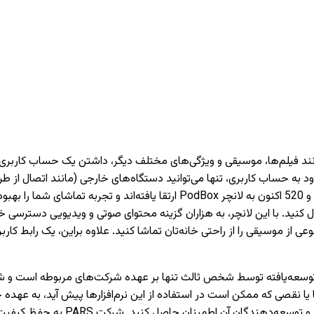
دارای تیونر) دسترسی داشته باشید. تمام تلویزیون‌های PARS سری 620 و 520 اکنون 
 کنید. با این لانچر، به هزاران گزینه محتوای صوتی و ویدیویی دسترسی خو
وعی از موسیقی را از راحتی خانه‌تان تماشا کنید. علاوه براین، یک رابط 
نقصی که ممکن است در استفاده از این نرم‌افزارها پیش آید، به عهده 
می‌کنیم که قبل از نصب یا استفاده از