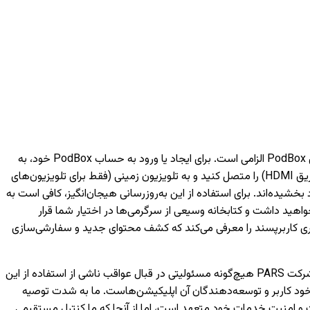
برای دسترسی به خدمات هوشمند مبتنی بر شبکه مانند فیلم‌ها، موسیقی و ویژگی‌های مختلف دیگر، داشتن یک حساب کاربری PodBox الزامی است. برای ایجاد یا ورود به حساب PodBox خود، به
یک تلفن همراه نیاز خواهید داشت. لطفاً توجه داشته باشید که بدون ورود به حساب کاربری، تنها می‌توانید دستگاه‌های خارجی (مانند اتصال از طریق HDMI) را متصل کنید و به تلویزیون‌ زمینی (فقط برای تلویزیون‌های
به لانچر PodBox ارتقا یافته‌اند و تجربه تماشای شما را بهبود بخشیده‌اند. برای استفاده از این به‌روزرسانی هیجان‌انگیز، کافی است به
اهید داشت و کتابخانه وسیعی از سرگرمی‌ها در اختیار شما قرار
کاربری کاربرپسند را معرفی می‌کند که کشف محتوای جدید و سفارشی‌سازی
لطفاً توجه داشته باشید که اجرای صحیح اپلیکیشن‌های توسعه‌یافته توسط شخص ثالث تنها بر عهده شرکت‌های مربوطه است و شرکت PARS هیچ‌گونه مسئولیتی در قبال عواقب ناشی از استفاده از این
خود کاربر و توسعه‌دهندگان آن اپلیکیشن‌هاست. ما به شدت توصیه
 هر اپلیکیشن، از معتبر بودن منابع و توسعه‌دهندگان آن اطمینان حاصل کنید. شرکت PARS به حفظ کیفیت و امنیت خدمات خود متعهد است، اما از آنجا که ما کنترل مستقیمی