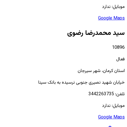
موبایل:
ندارد
Google Maps
سید محمدرضا رضوی
10896
فعال
استان
کرمان
، شهر
سیرجان
خیابان شهید نصیری جنوبی نرسیده به بانک سینا
تلفن:
3442263735
موبایل:
ندارد
Google Maps