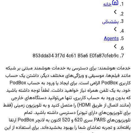
خانه
پشتیبانی
Agents
853dda34 3f7d 4c61 B5a6 E0fa87cfeb9c
خدمات هوشمند
:
برای دسترسی به خدمات هوشمند مبتنی بر شبکه
مانند فیلم‌ها، موسیقی و ویژگی‌های مختلف دیگر، داشتن یک حساب
کاربری PodBox الزامی است. برای ایجاد یا ورود به حساب PodBox
خود، به یک تلفن همراه نیاز خواهید داشت. لطفاً توجه داشته باشید
که بدون ورود به حساب کاربری، تنها می‌توانید دستگاه‌های خارجی
(مانند اتصال از طریق HDMI) را متصل کنید و به تلویزیون‌ زمینی (فقط
برای تلویزیون‌های دارای تیونر) دسترسی داشته باشید. تمام
تلویزیون‌های PARS سری 620 و 520 اکنون به لانچر PodBox ارتقا
یافته‌اند و تجربه تماشای شما را بهبود بخشیده‌اند. برای استفاده از این