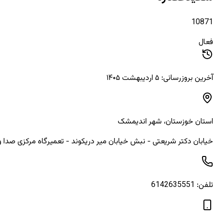
10871
فعال
آخرین بروزرسانی: ۵ اردیبهشت ۱۴۰۵
استان
خوزستان
، شهر
اندیمشک
خیابان دکتر شریعتی - نبش خیابان میر دریکوند - تعمیرگاه مرکزی صدا و
تلفن:
6142635551