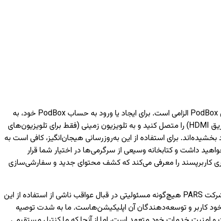
برای دسترسی به خدمات هوشمند مبتنی بر شبکه مانند فیلم‌ها، موسیقی و ویژگی‌های مختلف دیگر، داشتن یک حساب کاربری PodBox الزامی است. برای ایجاد یا ورود به حساب PodBox خود، به
یک تلفن همراه نیاز خواهید داشت. لطفاً توجه داشته باشید که بدون ورود به حساب کاربری، تنها می‌توانید دستگاه‌های خارجی (مانند اتصال از طریق HDMI) را متصل کنید و به تلویزیون‌ زمینی (فقط برای تلویزیون‌های
به لانچر PodBox ارتقا یافته‌اند و تجربه تماشای شما را بهبود بخشیده‌اند. برای استفاده از این به‌روزرسانی هیجان‌انگیز، کافی است به
اهید داشت و کتابخانه وسیعی از سرگرمی‌ها در اختیار شما قرار
کاربری کاربرپسند را معرفی می‌کند که کشف محتوای جدید و سفارشی‌سازی
لطفاً توجه داشته باشید که اجرای صحیح اپلیکیشن‌های توسعه‌یافته توسط شخص ثالث تنها بر عهده شرکت‌های مربوطه است و شرکت PARS هیچ‌گونه مسئولیتی در قبال عواقب ناشی از استفاده از این
خود کاربر و توسعه‌دهندگان آن اپلیکیشن‌هاست. ما به شدت توصیه
 هر اپلیکیشن، از معتبر بودن منابع و توسعه‌دهندگان آن اطمینان حاصل کنید. شرکت PARS به حفظ کیفیت و امنیت خدمات خود متعهد است، اما از آنجا که ما کنترل مستقیمی