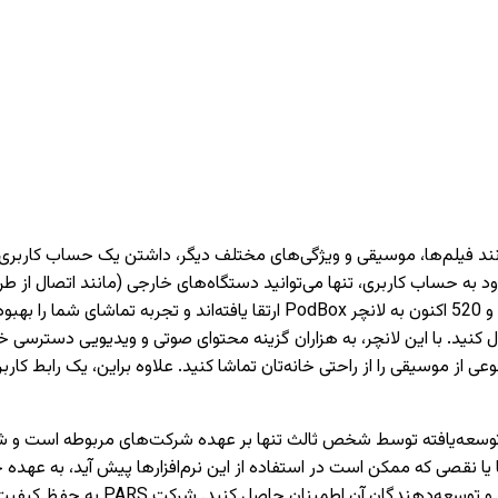
دارای تیونر) دسترسی داشته باشید. تمام تلویزیون‌های PARS سری 620 و 520 اکنون 
 کنید. با این لانچر، به هزاران گزینه محتوای صوتی و ویدیویی دسترسی خو
وعی از موسیقی را از راحتی خانه‌تان تماشا کنید. علاوه براین، یک رابط 
نقصی که ممکن است در استفاده از این نرم‌افزارها پیش آید، به عهده 
می‌کنیم که قبل از نصب یا استفاده از