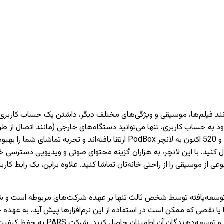
دارای تیونر) دسترسی داشته باشید. تمام تلویزیون‌های PARS سری 620 و 520 اکنون 
 کنید. با این لانچر، به هزاران گزینه محتوای صوتی و ویدیویی دسترسی خو
وعی از موسیقی را از راحتی خانه‌تان تماشا کنید. علاوه براین، یک رابط 
نقصی که ممکن است در استفاده از این نرم‌افزارها پیش آید، به عهده 
می‌کنیم که قبل از نصب یا استفاده از