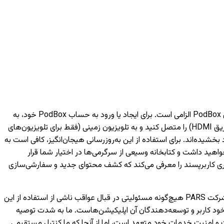
برای دسترسی به خدمات هوشمند مبتنی بر شبکه مانند فیلم‌ها، موسیقی و ویژگی‌های مختلف دیگر، داشتن یک حساب کاربری PodBox الزامی است. برای ایجاد یا ورود به حساب PodBox خود، به
یک تلفن همراه نیاز خواهید داشت. لطفاً توجه داشته باشید که بدون ورود به حساب کاربری، تنها می‌توانید دستگاه‌های خارجی (مانند اتصال از طریق HDMI) را متصل کنید و به تلویزیون‌ زمینی (فقط برای تلویزیون‌های
به لانچر PodBox ارتقا یافته‌اند و تجربه تماشای شما را بهبود بخشیده‌اند. برای استفاده از این به‌روزرسانی هیجان‌انگیز، کافی است به
اهید داشت و کتابخانه وسیعی از سرگرمی‌ها در اختیار شما قرار
کاربری کاربرپسند را معرفی می‌کند که کشف محتوای جدید و سفارشی‌سازی
لطفاً توجه داشته باشید که اجرای صحیح اپلیکیشن‌های توسعه‌یافته توسط شخص ثالث تنها بر عهده شرکت‌های مربوطه است و شرکت PARS هیچ‌گونه مسئولیتی در قبال عواقب ناشی از استفاده از این
خود کاربر و توسعه‌دهندگان آن اپلیکیشن‌هاست. ما به شدت توصیه
 هر اپلیکیشن، از معتبر بودن منابع و توسعه‌دهندگان آن اطمینان حاصل کنید. شرکت PARS به حفظ کیفیت و امنیت خدمات خود متعهد است، اما از آنجا که ما کنترل مستقیمی