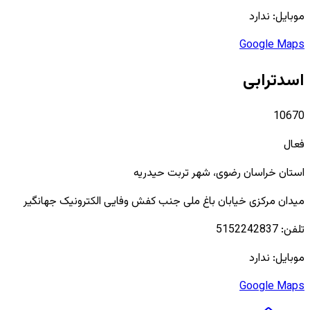
موبایل:
ندارد
Google Maps
اسدترابی
10670
فعال
استان
خراسان رضوی
، شهر
تربت حیدریه
میدان مرکزی خیابان باغ ملی جنب کفش وفایی الکترونیک جهانگیر
تلفن:
5152242837
موبایل:
ندارد
Google Maps