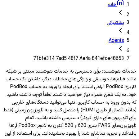
خانه
پشتیبانی
Agents
71bfe314 7ad5 48f7 Ae4a 841efce48653
خدمات هوشمند
:
برای دسترسی به خدمات هوشمند مبتنی بر شبکه
مانند فیلم‌ها، موسیقی و ویژگی‌های مختلف دیگر، داشتن یک حساب
کاربری PodBox الزامی است. برای ایجاد یا ورود به حساب PodBox
خود، به یک تلفن همراه نیاز خواهید داشت. لطفاً توجه داشته باشید
که بدون ورود به حساب کاربری، تنها می‌توانید دستگاه‌های خارجی
(مانند اتصال از طریق HDMI) را متصل کنید و به تلویزیون‌ زمینی (فقط
برای تلویزیون‌های دارای تیونر) دسترسی داشته باشید. تمام
تلویزیون‌های PARS سری 620 و 520 اکنون به لانچر PodBox ارتقا
یافته‌اند و تجربه تماشای شما را بهبود بخشیده‌اند. برای استفاده از این