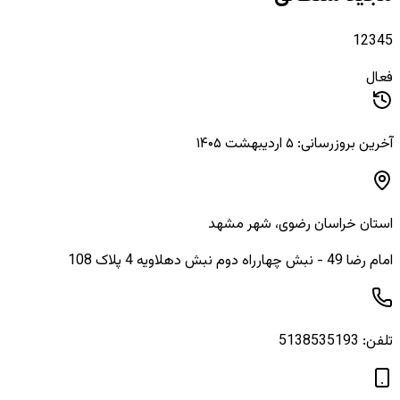
12345
فعال
آخرین بروزرسانی: ۵ اردیبهشت ۱۴۰۵
استان
خراسان رضوی
، شهر
مشهد
امام رضا 49 - نبش چهارراه دوم نبش دهلاويه 4 پلاک 108
تلفن:
5138535193