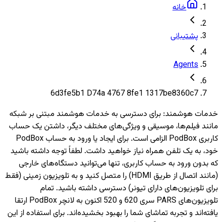
خانه
پشتیبانی
Agents
6d3fe5b1 D74a 4767 8fe1 1317be8360c7
خدمات هوشمند
:
برای دسترسی به خدمات هوشمند مبتنی بر شبکه
مانند فیلم‌ها، موسیقی و ویژگی‌های مختلف دیگر، داشتن یک حساب
کاربری PodBox الزامی است. برای ایجاد یا ورود به حساب PodBox
خود، به یک تلفن همراه نیاز خواهید داشت. لطفاً توجه داشته باشید
که بدون ورود به حساب کاربری، تنها می‌توانید دستگاه‌های خارجی
(مانند اتصال از طریق HDMI) را متصل کنید و به تلویزیون‌ زمینی (فقط
برای تلویزیون‌های دارای تیونر) دسترسی داشته باشید. تمام
تلویزیون‌های PARS سری 620 و 520 اکنون به لانچر PodBox ارتقا
یافته‌اند و تجربه تماشای شما را بهبود بخشیده‌اند. برای استفاده از این