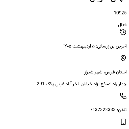
10925
فعال
آخرین بروزرسانی: ۵ اردیبهشت ۱۴۰۵
استان
فارس
، شهر
شیراز
چهار راه اصلاح نژاد خیابان فخر آباد غربی پلاک 291
تلفن:
7132323333