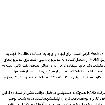
برای دسترسی به خدمات هوشمند مبتنی بر شبکه مانند فیلم‌ها، موسیقی و ویژگی‌های مختلف دیگر، داشتن یک حساب کاربری PodBox الزامی است. برای ایجاد یا ورود به حساب PodBox خود، به
یک تلفن همراه نیاز خواهید داشت. لطفاً توجه داشته باشید که بدون ورود به حساب کاربری، تنها می‌توانید دستگاه‌های خارجی (مانند اتصال از طریق HDMI) را متصل کنید و به تلویزیون‌ زمینی (فقط برای تلویزیون‌های
به لانچر PodBox ارتقا یافته‌اند و تجربه تماشای شما را بهبود بخشیده‌اند. برای استفاده از این به‌روزرسانی هیجان‌انگیز، کافی است به
اهید داشت و کتابخانه وسیعی از سرگرمی‌ها در اختیار شما قرار
کاربری کاربرپسند را معرفی می‌کند که کشف محتوای جدید و سفارشی‌سازی
لطفاً توجه داشته باشید که اجرای صحیح اپلیکیشن‌های توسعه‌یافته توسط شخص ثالث تنها بر عهده شرکت‌های مربوطه است و شرکت PARS هیچ‌گونه مسئولیتی در قبال عواقب ناشی از استفاده از این
خود کاربر و توسعه‌دهندگان آن اپلیکیشن‌هاست. ما به شدت توصیه
 هر اپلیکیشن، از معتبر بودن منابع و توسعه‌دهندگان آن اطمینان حاصل کنید. شرکت PARS به حفظ کیفیت و امنیت خدمات خود متعهد است، اما از آنجا که ما کنترل مستقیمی