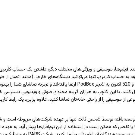
دارای تیونر) دسترسی داشته باشید. تمام تلویزیون‌های PARS سری 620 و 520 اکنون 
 کنید. با این لانچر، به هزاران گزینه محتوای صوتی و ویدیویی دسترسی خو
وعی از موسیقی را از راحتی خانه‌تان تماشا کنید. علاوه براین، یک رابط 
نقصی که ممکن است در استفاده از این نرم‌افزارها پیش آید، به عهده 
می‌کنیم که قبل از نصب یا استفاده از