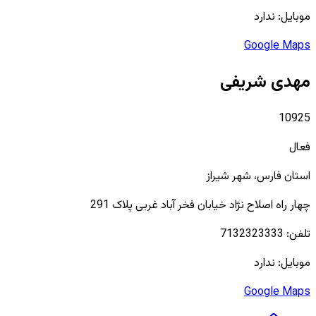
موبایل:
ندارد
Google Maps
مهدی شریفی
10925
فعال
استان
فارس
، شهر
شیراز
چهار راه اصلاح نژاد خیابان فخر آباد غربی پلاک 291
تلفن:
7132323333
موبایل:
ندارد
Google Maps