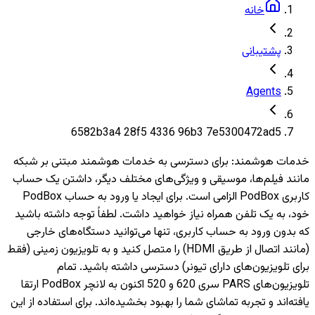
خانه
پشتیبانی
Agents
6582b3a4 28f5 4336 96b3 7e5300472ad5
خدمات هوشمند
:
برای دسترسی به خدمات هوشمند مبتنی بر شبکه
مانند فیلم‌ها، موسیقی و ویژگی‌های مختلف دیگر، داشتن یک حساب
کاربری PodBox الزامی است. برای ایجاد یا ورود به حساب PodBox
خود، به یک تلفن همراه نیاز خواهید داشت. لطفاً توجه داشته باشید
که بدون ورود به حساب کاربری، تنها می‌توانید دستگاه‌های خارجی
(مانند اتصال از طریق HDMI) را متصل کنید و به تلویزیون‌ زمینی (فقط
برای تلویزیون‌های دارای تیونر) دسترسی داشته باشید. تمام
تلویزیون‌های PARS سری 620 و 520 اکنون به لانچر PodBox ارتقا
یافته‌اند و تجربه تماشای شما را بهبود بخشیده‌اند. برای استفاده از این