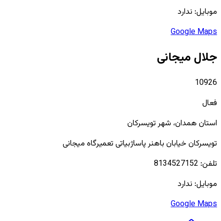
موبایل:
ندارد
Google Maps
جلال میجانی
10926
فعال
استان
همدان
، شهر
تویسرکان
تویسرکان خیابان باهنر پاساژبیاتی تعمیرگاه میجانی
تلفن:
8134527152
موبایل:
ندارد
Google Maps