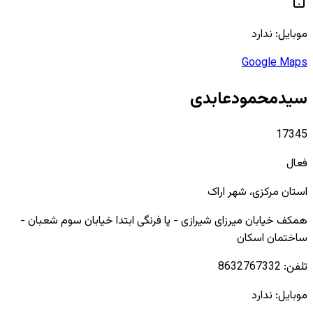
موبایل:
ندارد
Google Maps
سیدمحمودعابدی
17345
فعال
استان
مرکزی
، شهر
اراک
همکف خیابان میرزای شیرازی - پا فرنگی ابتدا خیابان سوم شعبان -
ساختمان اسکان
تلفن:
8632767332
موبایل:
ندارد