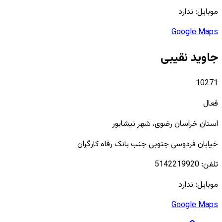
موبایل:
ندارد
Google Maps
جاوید نقیبی
10271
فعال
استان
خراسان رضوی
، شهر
نیشابور
خیابان فردوسی جنوبی جنب بانک رفاه کارگران
تلفن:
5142219920
موبایل:
ندارد
Google Maps