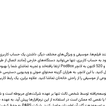
دارای تیونر) دسترسی داشته باشید. تمام تلویزیون‌های PARS سری 620 و 520 اکنون 
 کنید. با این لانچر، به هزاران گزینه محتوای صوتی و ویدیویی دسترسی خو
وعی از موسیقی را از راحتی خانه‌تان تماشا کنید. علاوه براین، یک رابط 
نقصی که ممکن است در استفاده از این نرم‌افزارها پیش آید، به عهده 
می‌کنیم که قبل از نصب یا استفاده از