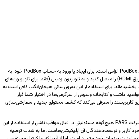
برای دسترسی به خدمات هوشمند مبتنی بر شبکه مانند فیلم‌ها، موسیقی و ویژگی‌های مختلف دیگر، داشتن یک حساب کاربری PodBox الزامی است. برای ایجاد یا ورود به حساب PodBox خود، به
یک تلفن همراه نیاز خواهید داشت. لطفاً توجه داشته باشید که بدون ورود به حساب کاربری، تنها می‌توانید دستگاه‌های خارجی (مانند اتصال از طریق HDMI) را متصل کنید و به تلویزیون‌ زمینی (فقط برای تلویزیون‌های
به لانچر PodBox ارتقا یافته‌اند و تجربه تماشای شما را بهبود بخشیده‌اند. برای استفاده از این به‌روزرسانی هیجان‌انگیز، کافی است به
اهید داشت و کتابخانه وسیعی از سرگرمی‌ها در اختیار شما قرار
کاربری کاربرپسند را معرفی می‌کند که کشف محتوای جدید و سفارشی‌سازی
لطفاً توجه داشته باشید که اجرای صحیح اپلیکیشن‌های توسعه‌یافته توسط شخص ثالث تنها بر عهده شرکت‌های مربوطه است و شرکت PARS هیچ‌گونه مسئولیتی در قبال عواقب ناشی از استفاده از این
خود کاربر و توسعه‌دهندگان آن اپلیکیشن‌هاست. ما به شدت توصیه
 هر اپلیکیشن، از معتبر بودن منابع و توسعه‌دهندگان آن اطمینان حاصل کنید. شرکت PARS به حفظ کیفیت و امنیت خدمات خود متعهد است، اما از آنجا که ما کنترل مستقیمی