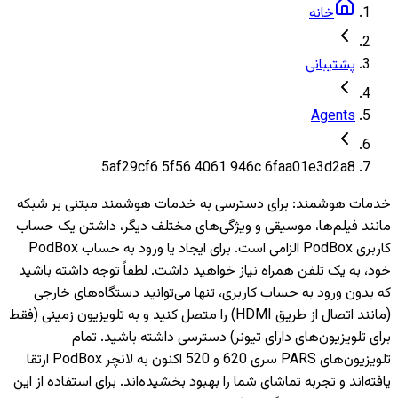
خانه
پشتیبانی
Agents
5af29cf6 5f56 4061 946c 6faa01e3d2a8
خدمات هوشمند
:
برای دسترسی به خدمات هوشمند مبتنی بر شبکه
مانند فیلم‌ها، موسیقی و ویژگی‌های مختلف دیگر، داشتن یک حساب
کاربری PodBox الزامی است. برای ایجاد یا ورود به حساب PodBox
خود، به یک تلفن همراه نیاز خواهید داشت. لطفاً توجه داشته باشید
که بدون ورود به حساب کاربری، تنها می‌توانید دستگاه‌های خارجی
(مانند اتصال از طریق HDMI) را متصل کنید و به تلویزیون‌ زمینی (فقط
برای تلویزیون‌های دارای تیونر) دسترسی داشته باشید. تمام
تلویزیون‌های PARS سری 620 و 520 اکنون به لانچر PodBox ارتقا
یافته‌اند و تجربه تماشای شما را بهبود بخشیده‌اند. برای استفاده از این