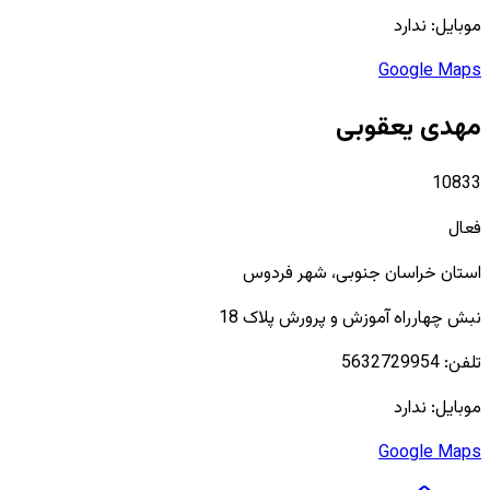
موبایل:
ندارد
Google Maps
مهدی یعقوبی
10833
فعال
استان
خراسان جنوبی
، شهر
فردوس
نبش چهارراه آموزش و پرورش پلاک 18
تلفن:
5632729954
موبایل:
ندارد
Google Maps