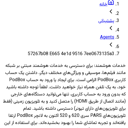
خانه
پشتیبانی
Agents
57267b08 E665 4e1d 9516 7ee0673135a3
خدمات هوشمند
:
برای دسترسی به خدمات هوشمند مبتنی بر شبکه
مانند فیلم‌ها، موسیقی و ویژگی‌های مختلف دیگر، داشتن یک حساب
کاربری PodBox الزامی است. برای ایجاد یا ورود به حساب PodBox
خود، به یک تلفن همراه نیاز خواهید داشت. لطفاً توجه داشته باشید
که بدون ورود به حساب کاربری، تنها می‌توانید دستگاه‌های خارجی
(مانند اتصال از طریق HDMI) را متصل کنید و به تلویزیون‌ زمینی (فقط
برای تلویزیون‌های دارای تیونر) دسترسی داشته باشید. تمام
تلویزیون‌های PARS سری 620 و 520 اکنون به لانچر PodBox ارتقا
یافته‌اند و تجربه تماشای شما را بهبود بخشیده‌اند. برای استفاده از این