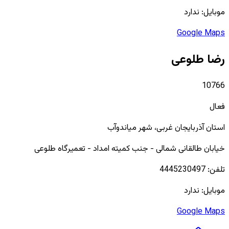
موبایل:
ندارد
Google Maps
رضا طلوعی
10766
فعال
استان
آذربایجان غربی
، شهر
میاندوآب
خیابان طالقانی شمالی - جنب کمیته امداد - تعمیرگاه طلوعی
تلفن:
4445230497
موبایل:
ندارد
Google Maps