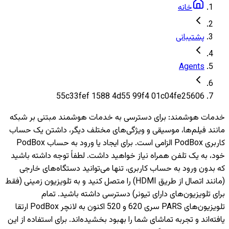
خانه
پشتیبانی
Agents
55c33fef 1588 4d55 99f4 01c04fe25606
خدمات هوشمند
:
برای دسترسی به خدمات هوشمند مبتنی بر شبکه
مانند فیلم‌ها، موسیقی و ویژگی‌های مختلف دیگر، داشتن یک حساب
کاربری PodBox الزامی است. برای ایجاد یا ورود به حساب PodBox
خود، به یک تلفن همراه نیاز خواهید داشت. لطفاً توجه داشته باشید
که بدون ورود به حساب کاربری، تنها می‌توانید دستگاه‌های خارجی
(مانند اتصال از طریق HDMI) را متصل کنید و به تلویزیون‌ زمینی (فقط
برای تلویزیون‌های دارای تیونر) دسترسی داشته باشید. تمام
تلویزیون‌های PARS سری 620 و 520 اکنون به لانچر PodBox ارتقا
یافته‌اند و تجربه تماشای شما را بهبود بخشیده‌اند. برای استفاده از این