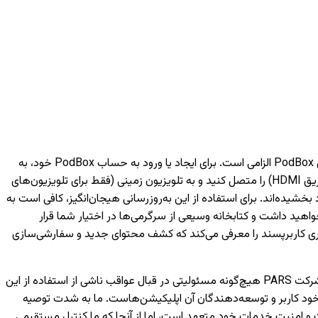
برای دسترسی به خدمات هوشمند مبتنی بر شبکه مانند فیلم‌ها، موسیقی و ویژگی‌های مختلف دیگر، داشتن یک حساب کاربری PodBox الزامی است. برای ایجاد یا ورود به حساب PodBox خود، به
یک تلفن همراه نیاز خواهید داشت. لطفاً توجه داشته باشید که بدون ورود به حساب کاربری، تنها می‌توانید دستگاه‌های خارجی (مانند اتصال از طریق HDMI) را متصل کنید و به تلویزیون‌ زمینی (فقط برای تلویزیون‌های
به لانچر PodBox ارتقا یافته‌اند و تجربه تماشای شما را بهبود بخشیده‌اند. برای استفاده از این به‌روزرسانی هیجان‌انگیز، کافی است به
اهید داشت و کتابخانه وسیعی از سرگرمی‌ها در اختیار شما قرار
کاربری کاربرپسند را معرفی می‌کند که کشف محتوای جدید و سفارشی‌سازی
لطفاً توجه داشته باشید که اجرای صحیح اپلیکیشن‌های توسعه‌یافته توسط شخص ثالث تنها بر عهده شرکت‌های مربوطه است و شرکت PARS هیچ‌گونه مسئولیتی در قبال عواقب ناشی از استفاده از این
خود کاربر و توسعه‌دهندگان آن اپلیکیشن‌هاست. ما به شدت توصیه
 هر اپلیکیشن، از معتبر بودن منابع و توسعه‌دهندگان آن اطمینان حاصل کنید. شرکت PARS به حفظ کیفیت و امنیت خدمات خود متعهد است، اما از آنجا که ما کنترل مستقیمی