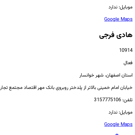
موبایل:
ندارد
Google Maps
هادی فرجی
10914
فعال
استان
اصفهان
، شهر
خوانسار
خیابان امام خمینی بالاتر از پلدختر روبروی بانک مهر اقتصاد مجتمع تجاری
تلفن:
3157775106
موبایل:
ندارد
Google Maps