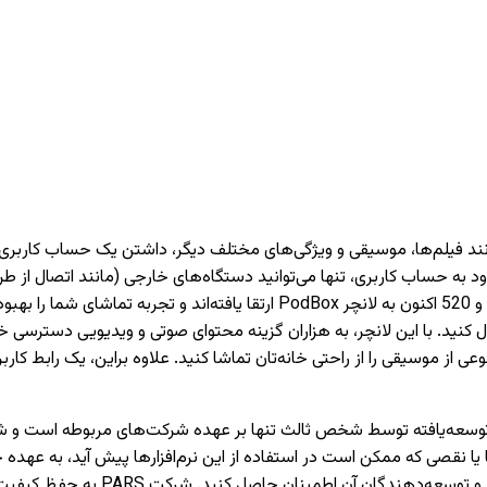
دارای تیونر) دسترسی داشته باشید. تمام تلویزیون‌های PARS سری 620 و 520 اکنون 
 کنید. با این لانچر، به هزاران گزینه محتوای صوتی و ویدیویی دسترسی خو
وعی از موسیقی را از راحتی خانه‌تان تماشا کنید. علاوه براین، یک رابط 
نقصی که ممکن است در استفاده از این نرم‌افزارها پیش آید، به عهده 
می‌کنیم که قبل از نصب یا استفاده از