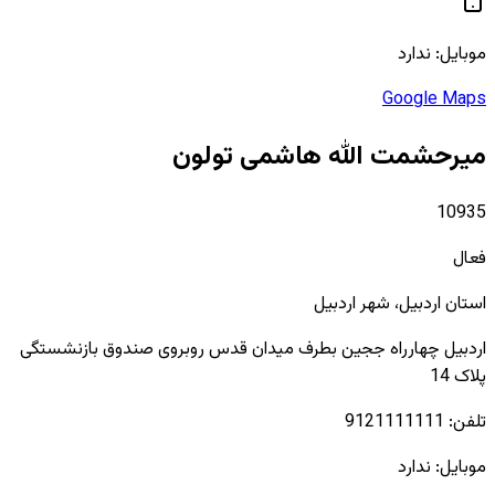
موبایل:
ندارد
Google Maps
میرحشمت الله هاشمی تولون
10935
فعال
استان
اردبیل
، شهر
اردبیل
اردبیل چهارراه ججین بطرف میدان قدس روبروی صندوق بازنشستگی
پلاک 14
تلفن:
9121111111
موبایل:
ندارد