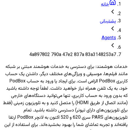
خانه
پشتیبانی
Agents
4a897802 790a 47e2 837a 83a3148253a7
خدمات هوشمند
:
برای دسترسی به خدمات هوشمند مبتنی بر شبکه
مانند فیلم‌ها، موسیقی و ویژگی‌های مختلف دیگر، داشتن یک حساب
کاربری PodBox الزامی است. برای ایجاد یا ورود به حساب PodBox
خود، به یک تلفن همراه نیاز خواهید داشت. لطفاً توجه داشته باشید
که بدون ورود به حساب کاربری، تنها می‌توانید دستگاه‌های خارجی
(مانند اتصال از طریق HDMI) را متصل کنید و به تلویزیون‌ زمینی (فقط
برای تلویزیون‌های دارای تیونر) دسترسی داشته باشید. تمام
تلویزیون‌های PARS سری 620 و 520 اکنون به لانچر PodBox ارتقا
یافته‌اند و تجربه تماشای شما را بهبود بخشیده‌اند. برای استفاده از این