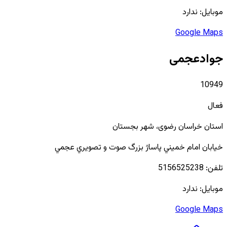
موبایل:
ندارد
Google Maps
جوادعجمی
10949
فعال
استان
خراسان رضوی
، شهر
بجستان
خيابان امام خميني پاساژ بزرگ صوت و تصويري عجمي
تلفن:
5156525238
موبایل:
ندارد
Google Maps