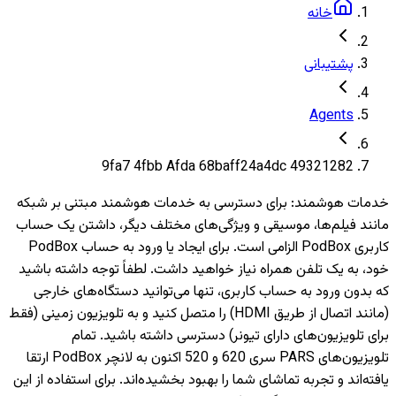
خانه
پشتیبانی
Agents
49321282 9fa7 4fbb Afda 68baff24a4dc
خدمات هوشمند
:
برای دسترسی به خدمات هوشمند مبتنی بر شبکه
مانند فیلم‌ها، موسیقی و ویژگی‌های مختلف دیگر، داشتن یک حساب
کاربری PodBox الزامی است. برای ایجاد یا ورود به حساب PodBox
خود، به یک تلفن همراه نیاز خواهید داشت. لطفاً توجه داشته باشید
که بدون ورود به حساب کاربری، تنها می‌توانید دستگاه‌های خارجی
(مانند اتصال از طریق HDMI) را متصل کنید و به تلویزیون‌ زمینی (فقط
برای تلویزیون‌های دارای تیونر) دسترسی داشته باشید. تمام
تلویزیون‌های PARS سری 620 و 520 اکنون به لانچر PodBox ارتقا
یافته‌اند و تجربه تماشای شما را بهبود بخشیده‌اند. برای استفاده از این