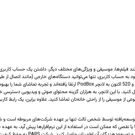
دارای تیونر) دسترسی داشته باشید. تمام تلویزیون‌های PARS سری 620 و 520 اکنون 
 کنید. با این لانچر، به هزاران گزینه محتوای صوتی و ویدیویی دسترسی خو
وعی از موسیقی را از راحتی خانه‌تان تماشا کنید. علاوه براین، یک رابط 
نقصی که ممکن است در استفاده از این نرم‌افزارها پیش آید، به عهده 
می‌کنیم که قبل از نصب یا استفاده از