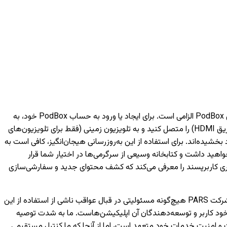
برای دسترسی به خدمات هوشمند مبتنی بر شبکه مانند فیلم‌ها، موسیقی و ویژگی‌های مختلف دیگر، داشتن یک حساب کاربری PodBox الزامی است. برای ایجاد یا ورود به حساب PodBox خود، به
یک تلفن همراه نیاز خواهید داشت. لطفاً توجه داشته باشید که بدون ورود به حساب کاربری، تنها می‌توانید دستگاه‌های خارجی (مانند اتصال از طریق HDMI) را متصل کنید و به تلویزیون‌ زمینی (فقط برای تلویزیون‌های
به لانچر PodBox ارتقا یافته‌اند و تجربه تماشای شما را بهبود بخشیده‌اند. برای استفاده از این به‌روزرسانی هیجان‌انگیز، کافی است به
اهید داشت و کتابخانه وسیعی از سرگرمی‌ها در اختیار شما قرار
کاربری کاربرپسند را معرفی می‌کند که کشف محتوای جدید و سفارشی‌سازی
لطفاً توجه داشته باشید که اجرای صحیح اپلیکیشن‌های توسعه‌یافته توسط شخص ثالث تنها بر عهده شرکت‌های مربوطه است و شرکت PARS هیچ‌گونه مسئولیتی در قبال عواقب ناشی از استفاده از این
خود کاربر و توسعه‌دهندگان آن اپلیکیشن‌هاست. ما به شدت توصیه
 هر اپلیکیشن، از معتبر بودن منابع و توسعه‌دهندگان آن اطمینان حاصل کنید. شرکت PARS به حفظ کیفیت و امنیت خدمات خود متعهد است، اما از آنجا که ما کنترل مستقیمی