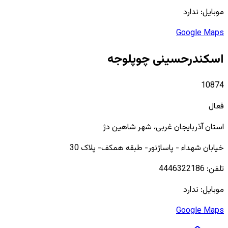
موبایل:
ندارد
Google Maps
اسکندرحسینی چوپلوجه
10874
فعال
استان
آذربایجان غربی
، شهر
شاهین دژ
خیابان شهداء - پاساژنور- طبقه همکف- پلاک 30
تلفن:
4446322186
موبایل:
ندارد
Google Maps