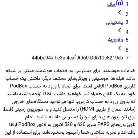
خانه
پشتیبانی
Agents
44bbc94a Fe3a 4caf Ad60 D0610c8219ab
خدمات هوشمند
:
برای دسترسی به خدمات هوشمند مبتنی بر شبکه
مانند فیلم‌ها، موسیقی و ویژگی‌های مختلف دیگر، داشتن یک حساب
کاربری PodBox الزامی است. برای ایجاد یا ورود به حساب PodBox
خود، به یک تلفن همراه نیاز خواهید داشت. لطفاً توجه داشته باشید
که بدون ورود به حساب کاربری، تنها می‌توانید دستگاه‌های خارجی
(مانند اتصال از طریق HDMI) را متصل کنید و به تلویزیون‌ زمینی (فقط
برای تلویزیون‌های دارای تیونر) دسترسی داشته باشید. تمام
تلویزیون‌های PARS سری 620 و 520 اکنون به لانچر PodBox ارتقا
یافته‌اند و تجربه تماشای شما را بهبود بخشیده‌اند. برای استفاده از این