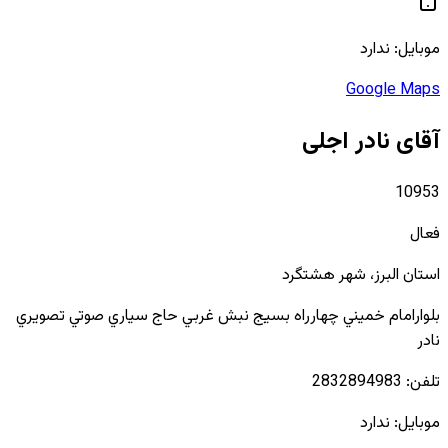
موبایل:
ندارد
Google Maps
آقای نادر اجلی
10953
فعال
استان
البرز
، شهر
هشتگرد
بلوارامام خميني چهارراه بسيج نبش غربي حاج سياري صوتي تصويري
نادر
تلفن:
2832894983
موبایل:
ندارد