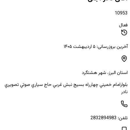
10953
فعال
آخرین بروزرسانی: ۵ اردیبهشت ۱۴۰۵
استان
البرز
، شهر
هشتگرد
بلوارامام خميني چهارراه بسيج نبش غربي حاج سياري صوتي تصويري
نادر
تلفن:
2832894983