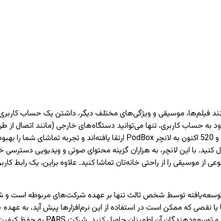
دارای تیونر) دسترسی داشته باشید. تمام تلویزیون‌های PARS سری 620 و 520 اکنون 
 کنید. با این لانچر، به هزاران گزینه محتوای صوتی و ویدیویی دسترسی خو
وعی از موسیقی را از راحتی خانه‌تان تماشا کنید. علاوه براین، یک رابط 
نقصی که ممکن است در استفاده از این نرم‌افزارها پیش آید، به عهده 
می‌کنیم که قبل از نصب یا استفاده از