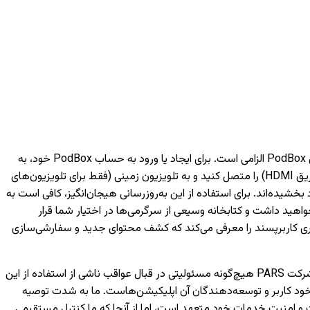
برای دسترسی به خدمات هوشمند مبتنی بر شبکه مانند فیلم‌ها، موسیقی و ویژگی‌های مختلف دیگر، داشتن یک حساب کاربری PodBox الزامی است. برای ایجاد یا ورود به حساب PodBox خود، به
یک تلفن همراه نیاز خواهید داشت. لطفاً توجه داشته باشید که بدون ورود به حساب کاربری، تنها می‌توانید دستگاه‌های خارجی (مانند اتصال از طریق HDMI) را متصل کنید و به تلویزیون‌ زمینی (فقط برای تلویزیون‌های
به لانچر PodBox ارتقا یافته‌اند و تجربه تماشای شما را بهبود بخشیده‌اند. برای استفاده از این به‌روزرسانی هیجان‌انگیز، کافی است به
اهید داشت و کتابخانه وسیعی از سرگرمی‌ها در اختیار شما قرار
کاربری کاربرپسند را معرفی می‌کند که کشف محتوای جدید و سفارشی‌سازی
لطفاً توجه داشته باشید که اجرای صحیح اپلیکیشن‌های توسعه‌یافته توسط شخص ثالث تنها بر عهده شرکت‌های مربوطه است و شرکت PARS هیچ‌گونه مسئولیتی در قبال عواقب ناشی از استفاده از این
خود کاربر و توسعه‌دهندگان آن اپلیکیشن‌هاست. ما به شدت توصیه
 هر اپلیکیشن، از معتبر بودن منابع و توسعه‌دهندگان آن اطمینان حاصل کنید. شرکت PARS به حفظ کیفیت و امنیت خدمات خود متعهد است، اما از آنجا که ما کنترل مستقیمی