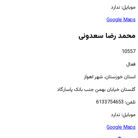
موبایل:
ندارد
Google Maps
محمد رضا سعدونی
10557
فعال
استان
خوزستان
، شهر
اهواز
گلستان خیابان بهمن جنب بانک پاسارگاد
تلفن:
6133754653
موبایل:
ندارد
Google Maps