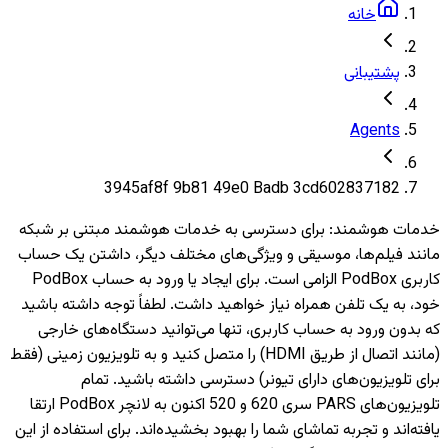
خانه
پشتیبانی
Agents
3945af8f 9b81 49e0 Badb 3cd602837182
خدمات هوشمند
:
برای دسترسی به خدمات هوشمند مبتنی بر شبکه
مانند فیلم‌ها، موسیقی و ویژگی‌های مختلف دیگر، داشتن یک حساب
کاربری PodBox الزامی است. برای ایجاد یا ورود به حساب PodBox
خود، به یک تلفن همراه نیاز خواهید داشت. لطفاً توجه داشته باشید
که بدون ورود به حساب کاربری، تنها می‌توانید دستگاه‌های خارجی
(مانند اتصال از طریق HDMI) را متصل کنید و به تلویزیون‌ زمینی (فقط
برای تلویزیون‌های دارای تیونر) دسترسی داشته باشید. تمام
تلویزیون‌های PARS سری 620 و 520 اکنون به لانچر PodBox ارتقا
یافته‌اند و تجربه تماشای شما را بهبود بخشیده‌اند. برای استفاده از این