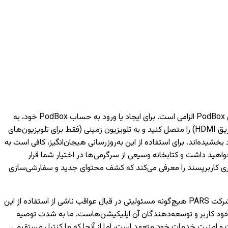
برای دسترسی به خدمات هوشمند مبتنی بر شبکه مانند فیلم‌ها، موسیقی و ویژگی‌های مختلف دیگر، داشتن یک حساب کاربری PodBox الزامی است. برای ایجاد یا ورود به حساب PodBox خود، به
یک تلفن همراه نیاز خواهید داشت. لطفاً توجه داشته باشید که بدون ورود به حساب کاربری، تنها می‌توانید دستگاه‌های خارجی (مانند اتصال از طریق HDMI) را متصل کنید و به تلویزیون‌ زمینی (فقط برای تلویزیون‌های
به لانچر PodBox ارتقا یافته‌اند و تجربه تماشای شما را بهبود بخشیده‌اند. برای استفاده از این به‌روزرسانی هیجان‌انگیز، کافی است به
اهید داشت و کتابخانه وسیعی از سرگرمی‌ها در اختیار شما قرار
کاربری کاربرپسند را معرفی می‌کند که کشف محتوای جدید و سفارشی‌سازی
لطفاً توجه داشته باشید که اجرای صحیح اپلیکیشن‌های توسعه‌یافته توسط شخص ثالث تنها بر عهده شرکت‌های مربوطه است و شرکت PARS هیچ‌گونه مسئولیتی در قبال عواقب ناشی از استفاده از این
خود کاربر و توسعه‌دهندگان آن اپلیکیشن‌هاست. ما به شدت توصیه
 هر اپلیکیشن، از معتبر بودن منابع و توسعه‌دهندگان آن اطمینان حاصل کنید. شرکت PARS به حفظ کیفیت و امنیت خدمات خود متعهد است، اما از آنجا که ما کنترل مستقیمی