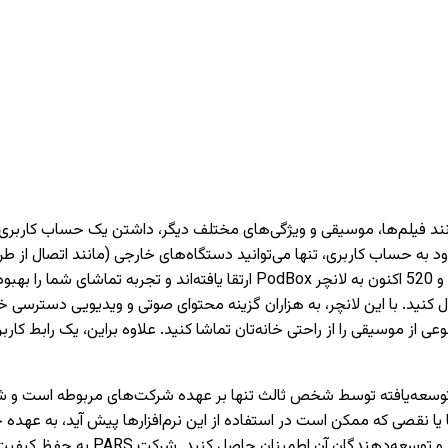
دارای تیونر) دسترسی داشته باشید. تمام تلویزیون‌های PARS سری 620 و 520 اکنون 
 کنید. با این لانچر، به هزاران گزینه محتوای صوتی و ویدیویی دسترسی خو
وعی از موسیقی را از راحتی خانه‌تان تماشا کنید. علاوه براین، یک رابط 
نقصی که ممکن است در استفاده از این نرم‌افزارها پیش آید، به عهده 
می‌کنیم که قبل از نصب یا استفاده از