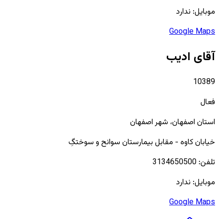
موبایل:
ندارد
Google Maps
آقای ادیب
10389
فعال
استان
اصفهان
، شهر
اصفهان
خیابان كاوه - مقابل بيمارستان سوانح و سوختگِ
تلفن:
3134650500
موبایل:
ندارد
Google Maps