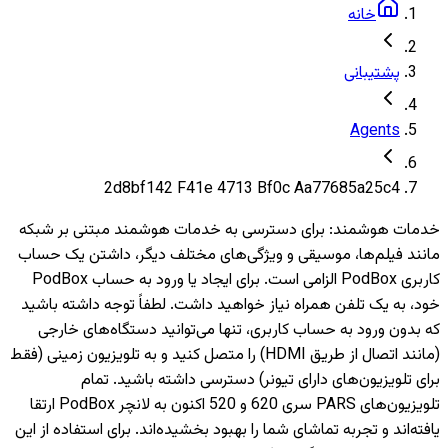
خانه
پشتیبانی
Agents
2d8bf142 F41e 4713 Bf0c Aa77685a25c4
خدمات هوشمند
:
برای دسترسی به خدمات هوشمند مبتنی بر شبکه
مانند فیلم‌ها، موسیقی و ویژگی‌های مختلف دیگر، داشتن یک حساب
کاربری PodBox الزامی است. برای ایجاد یا ورود به حساب PodBox
خود، به یک تلفن همراه نیاز خواهید داشت. لطفاً توجه داشته باشید
که بدون ورود به حساب کاربری، تنها می‌توانید دستگاه‌های خارجی
(مانند اتصال از طریق HDMI) را متصل کنید و به تلویزیون‌ زمینی (فقط
برای تلویزیون‌های دارای تیونر) دسترسی داشته باشید. تمام
تلویزیون‌های PARS سری 620 و 520 اکنون به لانچر PodBox ارتقا
یافته‌اند و تجربه تماشای شما را بهبود بخشیده‌اند. برای استفاده از این