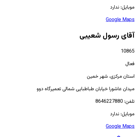
موبایل:
ندارد
Google Maps
آقای رسول شعیبی
10865
فعال
استان
مرکزی
، شهر
خمین
میدان عاشورا خیابان طباطبایی شمالی تعمیرگاه دوو
تلفن:
8646227880
موبایل:
ندارد
Google Maps