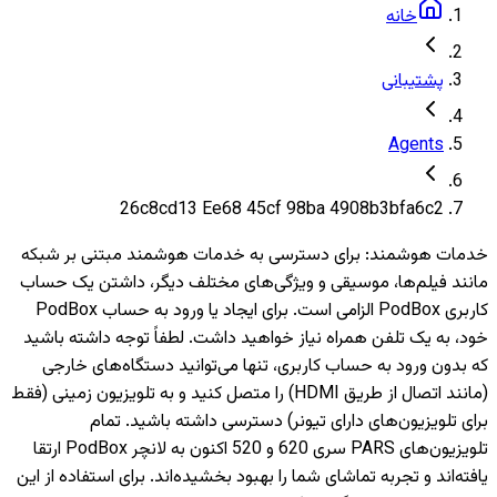
خانه
پشتیبانی
Agents
26c8cd13 Ee68 45cf 98ba 4908b3bfa6c2
خدمات هوشمند
:
برای دسترسی به خدمات هوشمند مبتنی بر شبکه
مانند فیلم‌ها، موسیقی و ویژگی‌های مختلف دیگر، داشتن یک حساب
کاربری PodBox الزامی است. برای ایجاد یا ورود به حساب PodBox
خود، به یک تلفن همراه نیاز خواهید داشت. لطفاً توجه داشته باشید
که بدون ورود به حساب کاربری، تنها می‌توانید دستگاه‌های خارجی
(مانند اتصال از طریق HDMI) را متصل کنید و به تلویزیون‌ زمینی (فقط
برای تلویزیون‌های دارای تیونر) دسترسی داشته باشید. تمام
تلویزیون‌های PARS سری 620 و 520 اکنون به لانچر PodBox ارتقا
یافته‌اند و تجربه تماشای شما را بهبود بخشیده‌اند. برای استفاده از این