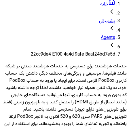
خانه
پشتیبانی
Agents
22cc9de4 E100 4a4d 9afe Baaf24bd7e5d
خدمات هوشمند
:
برای دسترسی به خدمات هوشمند مبتنی بر شبکه
مانند فیلم‌ها، موسیقی و ویژگی‌های مختلف دیگر، داشتن یک حساب
کاربری PodBox الزامی است. برای ایجاد یا ورود به حساب PodBox
خود، به یک تلفن همراه نیاز خواهید داشت. لطفاً توجه داشته باشید
که بدون ورود به حساب کاربری، تنها می‌توانید دستگاه‌های خارجی
(مانند اتصال از طریق HDMI) را متصل کنید و به تلویزیون‌ زمینی (فقط
برای تلویزیون‌های دارای تیونر) دسترسی داشته باشید. تمام
تلویزیون‌های PARS سری 620 و 520 اکنون به لانچر PodBox ارتقا
یافته‌اند و تجربه تماشای شما را بهبود بخشیده‌اند. برای استفاده از این