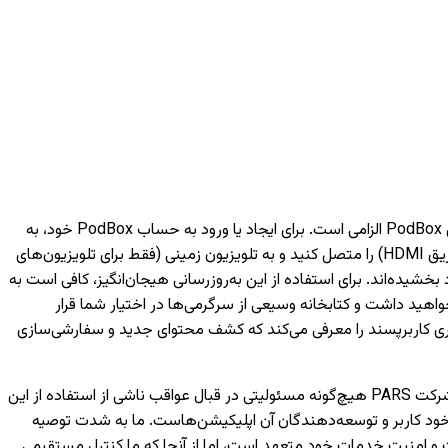
برای دسترسی به خدمات هوشمند مبتنی بر شبکه مانند فیلم‌ها، موسیقی و ویژگی‌های مختلف دیگر، داشتن یک حساب کاربری PodBox الزامی است. برای ایجاد یا ورود به حساب PodBox خود، به
یک تلفن همراه نیاز خواهید داشت. لطفاً توجه داشته باشید که بدون ورود به حساب کاربری، تنها می‌توانید دستگاه‌های خارجی (مانند اتصال از طریق HDMI) را متصل کنید و به تلویزیون‌ زمینی (فقط برای تلویزیون‌های
به لانچر PodBox ارتقا یافته‌اند و تجربه تماشای شما را بهبود بخشیده‌اند. برای استفاده از این به‌روزرسانی هیجان‌انگیز، کافی است به
اهید داشت و کتابخانه وسیعی از سرگرمی‌ها در اختیار شما قرار
کاربری کاربرپسند را معرفی می‌کند که کشف محتوای جدید و سفارشی‌سازی
لطفاً توجه داشته باشید که اجرای صحیح اپلیکیشن‌های توسعه‌یافته توسط شخص ثالث تنها بر عهده شرکت‌های مربوطه است و شرکت PARS هیچ‌گونه مسئولیتی در قبال عواقب ناشی از استفاده از این
خود کاربر و توسعه‌دهندگان آن اپلیکیشن‌هاست. ما به شدت توصیه
 هر اپلیکیشن، از معتبر بودن منابع و توسعه‌دهندگان آن اطمینان حاصل کنید. شرکت PARS به حفظ کیفیت و امنیت خدمات خود متعهد است، اما از آنجا که ما کنترل مستقیمی