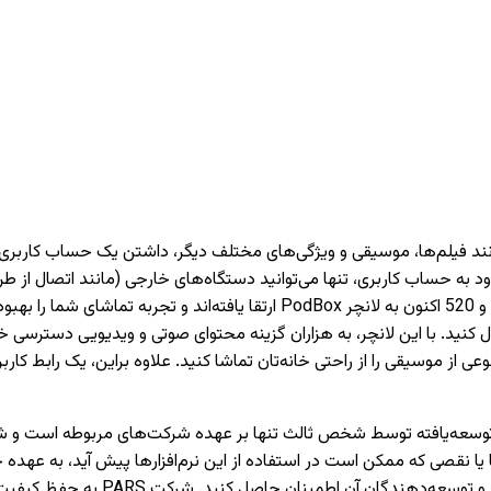
دارای تیونر) دسترسی داشته باشید. تمام تلویزیون‌های PARS سری 620 و 520 اکنون 
 کنید. با این لانچر، به هزاران گزینه محتوای صوتی و ویدیویی دسترسی خو
وعی از موسیقی را از راحتی خانه‌تان تماشا کنید. علاوه براین، یک رابط 
نقصی که ممکن است در استفاده از این نرم‌افزارها پیش آید، به عهده 
می‌کنیم که قبل از نصب یا استفاده از