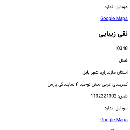
موبایل:
ندارد
Google Maps
نقی زیبایی
10348
فعال
استان
مازندران
، شهر
بابل
کمربندی غربی نبش توحید ۴ نمایندگی پارس
تلفن:
1132221302
موبایل:
ندارد
Google Maps