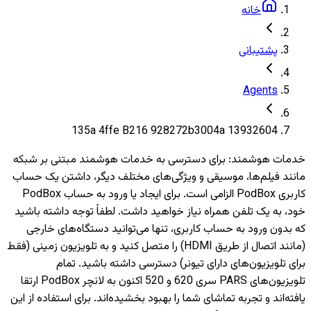
خانه
پشتیبانی
Agents
13932604 135a 4ffe B216 928272b3004a
خدمات هوشمند
:
برای دسترسی به خدمات هوشمند مبتنی بر شبکه
مانند فیلم‌ها، موسیقی و ویژگی‌های مختلف دیگر، داشتن یک حساب
کاربری PodBox الزامی است. برای ایجاد یا ورود به حساب PodBox
خود، به یک تلفن همراه نیاز خواهید داشت. لطفاً توجه داشته باشید
که بدون ورود به حساب کاربری، تنها می‌توانید دستگاه‌های خارجی
(مانند اتصال از طریق HDMI) را متصل کنید و به تلویزیون‌ زمینی (فقط
برای تلویزیون‌های دارای تیونر) دسترسی داشته باشید. تمام
تلویزیون‌های PARS سری 620 و 520 اکنون به لانچر PodBox ارتقا
یافته‌اند و تجربه تماشای شما را بهبود بخشیده‌اند. برای استفاده از این