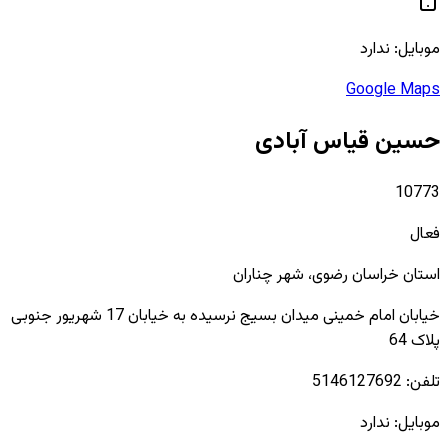
موبایل:
ندارد
Google Maps
حسین قیاس آبادی
10773
فعال
استان
خراسان رضوی
، شهر
چناران
خیابان امام خمینی میدان بسیج نرسیده به خیابان 17 شهریور جنوبی
پلاک 64
تلفن:
5146127692
موبایل:
ندارد