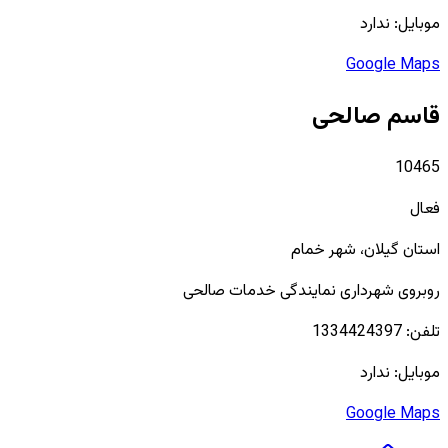
موبایل:
ندارد
Google Maps
قاسم صالحی
10465
فعال
استان
گیلان
، شهر
خمام
روبروی شهرداری نمایندگی خدمات صالحی
تلفن:
1334424397
موبایل:
ندارد
Google Maps