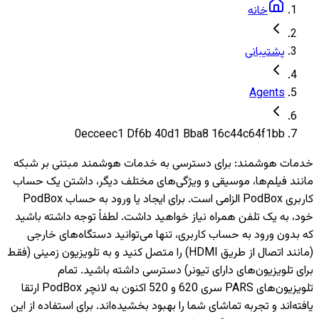
خانه
پشتیبانی
Agents
0ecceec1 Df6b 40d1 Bba8 16c44c64f1bb
خدمات هوشمند
:
برای دسترسی به خدمات هوشمند مبتنی بر شبکه
مانند فیلم‌ها، موسیقی و ویژگی‌های مختلف دیگر، داشتن یک حساب
کاربری PodBox الزامی است. برای ایجاد یا ورود به حساب PodBox
خود، به یک تلفن همراه نیاز خواهید داشت. لطفاً توجه داشته باشید
که بدون ورود به حساب کاربری، تنها می‌توانید دستگاه‌های خارجی
(مانند اتصال از طریق HDMI) را متصل کنید و به تلویزیون‌ زمینی (فقط
برای تلویزیون‌های دارای تیونر) دسترسی داشته باشید. تمام
تلویزیون‌های PARS سری 620 و 520 اکنون به لانچر PodBox ارتقا
یافته‌اند و تجربه تماشای شما را بهبود بخشیده‌اند. برای استفاده از این