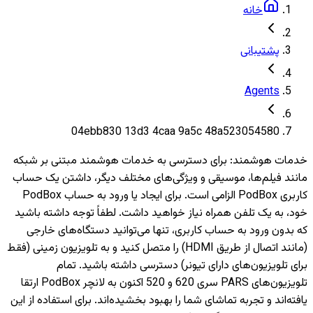
خانه
پشتیبانی
Agents
04ebb830 13d3 4caa 9a5c 48a523054580
خدمات هوشمند
:
برای دسترسی به خدمات هوشمند مبتنی بر شبکه
مانند فیلم‌ها، موسیقی و ویژگی‌های مختلف دیگر، داشتن یک حساب
کاربری PodBox الزامی است. برای ایجاد یا ورود به حساب PodBox
خود، به یک تلفن همراه نیاز خواهید داشت. لطفاً توجه داشته باشید
که بدون ورود به حساب کاربری، تنها می‌توانید دستگاه‌های خارجی
(مانند اتصال از طریق HDMI) را متصل کنید و به تلویزیون‌ زمینی (فقط
برای تلویزیون‌های دارای تیونر) دسترسی داشته باشید. تمام
تلویزیون‌های PARS سری 620 و 520 اکنون به لانچر PodBox ارتقا
یافته‌اند و تجربه تماشای شما را بهبود بخشیده‌اند. برای استفاده از این