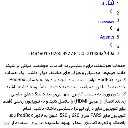
خانه
پشتیبانی
Agents
0484801e 02e5 4227 8150 C01434af9f9a
خدمات هوشمند
:
برای دسترسی به خدمات هوشمند مبتنی بر شبکه
مانند فیلم‌ها، موسیقی و ویژگی‌های مختلف دیگر، داشتن یک حساب
کاربری PodBox الزامی است. برای ایجاد یا ورود به حساب PodBox
خود، به یک تلفن همراه نیاز خواهید داشت. لطفاً توجه داشته باشید
که بدون ورود به حساب کاربری، تنها می‌توانید دستگاه‌های خارجی
(مانند اتصال از طریق HDMI) را متصل کنید و به تلویزیون‌ زمینی (فقط
برای تلویزیون‌های دارای تیونر) دسترسی داشته باشید. تمام
تلویزیون‌های PARS سری 620 و 520 اکنون به لانچر PodBox ارتقا
یافته‌اند و تجربه تماشای شما را بهبود بخشیده‌اند. برای استفاده از این