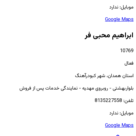
موبایل:
ندارد
Google Maps
ابراهیم محبی فر
10769
فعال
استان
همدان
، شهر
کبودرآهنگ
بلواربهشتی - روبروی مهدیه - نمایندگی خدمات پس از فروش
تلفن:
8135227558
موبایل:
ندارد
Google Maps