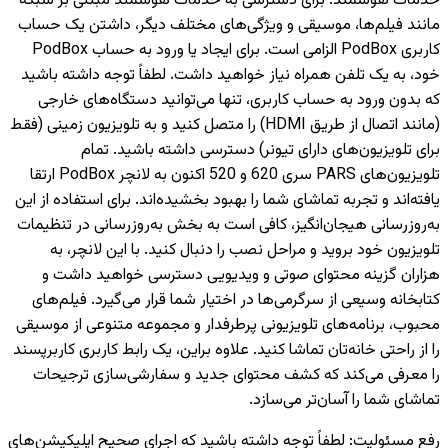
خدمات هوشمند
:
برای دسترسی به خدمات هوشمند مبتنی بر شبکه
مانند فیلم‌ها، موسیقی و ویژگی‌های مختلف دیگر، داشتن یک حساب
کاربری PodBox الزامی است. برای ایجاد یا ورود به حساب PodBox
خود، به یک تلفن همراه نیاز خواهید داشت. لطفاً توجه داشته باشید
که بدون ورود به حساب کاربری، تنها می‌توانید دستگاه‌های خارجی
(مانند اتصال از طریق HDMI) را متصل کنید و به تلویزیون‌ زمینی (فقط
برای تلویزیون‌های دارای تیونر) دسترسی داشته باشید. تمام
تلویزیون‌های PARS سری 620 و 520 اکنون به لانچر PodBox ارتقا
یافته‌اند و تجربه تماشای شما را بهبود بخشیده‌اند. برای استفاده از این
به‌روزرسانی هیجان‌انگیز، کافی است به بخش به‌روزرسانی در تنظیمات
تلویزیون خود بروید و مراحل نصب را دنبال کنید. با این لانچر، به
هزاران گزینه محتوای صوتی و ویدیویی دسترسی خواهید داشت و
کتابخانه وسیعی از سرگرمی‌ها در اختیار شما قرار می‌گیرد. فیلم‌های
محبوب، برنامه‌های تلویزیونی پرطرفدار و مجموعه متنوعی از موسیقی
را از راحتی خانه‌تان تماشا کنید. علاوه براین، یک رابط کاربری کاربرپسند
را معرفی می‌کند که کشف محتوای جدید و سفارشی‌سازی ترجیحات
تماشای شما را آسان‌تر می‌سازد.
رفع مسئولیت
:
لطفاً توجه داشته باشید که اجرای صحیح اپلیکیشن‌های