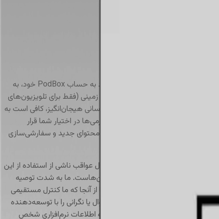
برای دسترسی به خدمات هوشمند مبتنی بر شبکه مانند فیلم‌ها، موسیقی و ویژگی‌های مختلف دیگر، داشتن یک حساب کاربری PodBox الزامی است. برای ایجاد یا ورود به حساب PodBox خود، به
یک تلفن همراه نیاز خواهید داشت. لطفاً توجه داشته باشید که بدون ورود به حساب کاربری، تنها می‌توانید دستگاه‌های خارجی (مانند اتصال از طریق HDMI) را متصل کنید و به تلویزیون‌ زمینی (فقط برای تلویزیون‌های
به لانچر PodBox ارتقا یافته‌اند و تجربه تماشای شما را بهبود بخشیده‌اند. برای استفاده از این به‌روزرسانی هیجان‌انگیز، کافی است به
اهید داشت و کتابخانه وسیعی از سرگرمی‌ها در اختیار شما قرار
کاربری کاربرپسند را معرفی می‌کند که کشف محتوای جدید و سفارشی‌سازی
لطفاً توجه داشته باشید که اجرای صحیح اپلیکیشن‌های توسعه‌یافته توسط شخص ثالث تنها بر عهده شرکت‌های مربوطه است و شرکت PARS هیچ‌گونه مسئولیتی در قبال عواقب ناشی از استفاده از این
خود کاربر و توسعه‌دهندگان آن اپلیکیشن‌هاست. ما به شدت توصیه
 هر اپلیکیشن، از معتبر بودن منابع و توسعه‌دهندگان آن اطمینان حاصل کنید. شرکت PARS به حفظ کیفیت و امنیت خدمات خود متعهد است، اما از آنجا که ما کنترل مستقیمی
یکیشن‌ها هوشیار باشید و هرگونه سؤال یا نگرانی را با توسعه‌دهنده
رسی شما یا اشخاص ثالث به محتوا، خدمات یا هرگونه اطلاعات نرم‌افزاری شخص